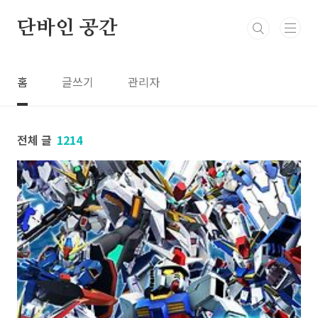
본문 바로가기
단바인 공간
홈
글쓰기
관리자
전체 글
1214