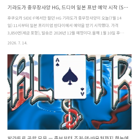
기라도가 중무장사양 HG, 드디어 일본 프반 예약 시작 (SIDE-F 한정)
후쿠오카 SIDE-F에서만 팔던 HG 기라도가 중무장사양이 오늘(7월 14
일) 11시부터 일본 프리미엄 반다이에서 예약을 받기 시작했다. 가격
3,850엔(세금 포함), 발송은 2026년 12월 예정이다.올해 1월 10일 후쿠
오카 건담베이스 SIDE-F에서 선행 판매가 시작됐을 때, 국내에서는 사실
2026. 7. 14.
상 구할 방법이 대행뿐이었다. 그것도 멤버스 본회원 한정에 신분증 확인
까지 하는 판매 방식이라 대행 수수료가 만만치 않았다. 반년을 기다린
사람이 꽤 많았을 텐데, 드디어 프반 문이 열렸다.예약 정보 정리항목내
용상품명HG 1/144 기라도가 (중무장사양)등급/작품HGUC / 역습의 샤
아 (CCA-MSV)가격3,850엔 (세금 포함)예약 시작2026년 7월 14일(화)
11시, 일본 프리미엄 반다이발송2026년 ..
발라트로 공략 모음 — 족보부터 조커·덱·바우처까지 한눈에