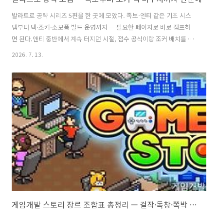
발라트로 공략 시리즈 5편을 한 곳에 모았다. 족보·엔티 같은 기초 시스
템부터 덱·조커·소모품 빌드 운영까지 — 필요한 페이지로 바로 점프하
면 된다.앤티 중반에서 계속 터지던 시절, 점수 공식이랑 조커 배치를 따
로 찾아 헤매던 게 번거로워서 직접 정리했다. 입문자라면 기초 시스템
2026. 7. 13.
카드부터, 점수가 안 나와서 답답하다면 빌드 운영 카드부터 들어가면 된
다.🃏 기초 시스템모든 점수는 칩×배수로 계산된다. 이 구조와 스테이지
별 요구치를 모르면 빌드 방향도 잡히지 않는다.🂡 족보 총정리족보별 기
본 득점 · 칩×배수 공식 · A 로우 스트레이트 계산 규칙바로가기 →📈
엔티 총정리엔티별 요구 칩 · 스테이크 난이도 차이 · 무한모드 한계 38
엔티바로가기 →몇 엔티에서 막히는지부터 확인하자. 자기 한계 구간을
알..
게임개발 스토리 장르 조합표 총정리 — 걸작·독창·쪽박 전체 공식