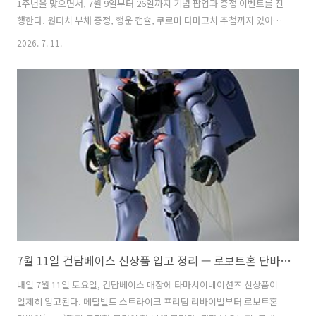
1주년을 맞으면서, 7월 9일부터 26일까지 기념 팝업과 증정 이벤트를 진
행한다. 원터치 부채 증정, 행운 캡슐, 쿠로미 다마고치 추첨까지 있어서
이번 주말 방문 계획이라면 일정부터 체크하는 게 좋다.연휴기간이 있어
2026. 7. 11.
서 주말에 방문을 하면 굉장히 많은 사람들이 몰릴것으로 예상된다. 따라
서 평일 저녁이나 오전에 방문하는 것을 추천한다. 주말 낮에 가면 원하
는 이벤트에 참여 못할수도 있다.1주년 기념 팝업 — 7월 9일(목) ~ 26일
(일)스토어 앞 이벤트 공간에 1주년 기념 팝업이 열렸다. 포토존 여러 개
에 '돌잔치' 컨셉 체험까지 있는데, 오픈 1년을 아기 돌잔치에 빗댄 기획
이라 소소하게 웃기다. 실제로 7월 12일에는 2025년 7..
7월 11일 건담베이스 신상품 입고 정리 — 로보트혼 단바인 H.D. 드디어 매장 발매
내일 7월 11일 토요일, 건담베이스 매장에 타마시이네이션즈 신상품이
일제히 입고된다. 메탈빌드 스트라이크 프리덤 리바이벌부터 로보트혼