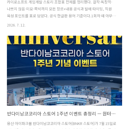
카이로소프트 게임개발 스토리 조합표 전체를 정리했다. 걸작·독창적·
나쁘지 않음·미묘·쪽박까지 모든 장르+내용 공식과 발매 타이밍, 직원
육성 포인트를 표로 담았다. 공식 한글판 용어 기준이다.1회차 때 아무
조합이나 찍어 냈다가 평론가 점수 두 자릿수도 못 넘기고 적자를 봤다.
2026. 7. 12.
이 게임은 직원 능력치보다 조합이 먼저다. 조합이 '나쁩니다'면 괴물 직
원도 좋은 매출을 내지 못한다.조합을 하고 안하고 차이가 크다. 조합 찾
는게 귀찮아서 이렇게 하면 좋지 않을까 하다가 안좋은 조합이 나오면 특
히 초반에 자금난에 시달리게 된다.1. 걸작입니다! 조합 (최우선)붉은색
= 장르·내용 인기가 모두 최상 조합.장르내용RPG판타지, 여성향, 송이
버섯시뮬레이션말 레이스, 연애, 전차, 헌책방만화가, 영화, 게임 회사마
을 ..
반다이남코코리아 스토어 1주년 이벤트 총정리 — 원터치 부채·행운 캡슐·쿠로미 다마고치
용산 아이파크몰 반다이남코코리아 스토어(BNKR 스토어)가 7월 15일로