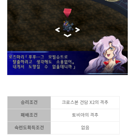
승리조건
크로스본 건담 X2의 격추
패배조건
토비아의 격추
숙련도획득조건
없음