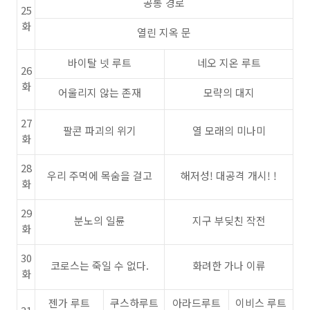
공통 경로
25
화
열린 지옥 문
바이탈 넷 루트
네오 지온 루트
26
화
어울리지 않는 존재
모략의 대지
27
팔콘 파괴의 위기
열 모래의 미나미
화
28
우리 주먹에 목숨을 걸고
해저성! 대공격 개시! !
화
29
분노의 일륜
지구 부딪친 작전
화
30
코로스는 죽일 수 없다.
화려한 가나 이류
화
젠가 루트
쿠스하루트
아라드루트
이비스 루트