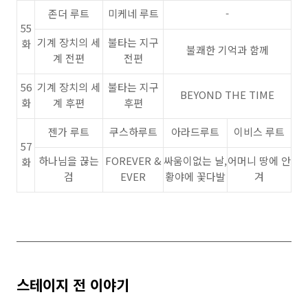
존더 루트
미케네 루트
-
55
기계 장치의 세
불타는 지구
화
불쾌한 기억과 함께
계 전편
전편
56
기계 장치의 세
불타는 지구
BEYOND THE TIME
화
계 후편
후편
젠가 루트
쿠스하루트
아라드루트
이비스 루트
57
하나님을 끊는
FOREVER &
싸움이없는 날,
어머니 땅에 안
화
검
EVER
황야에 꽃다발
겨
스테이지 전 이야기