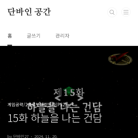
본문 바로가기
단바인 공간
홈
글쓰기
관리자
게임공략/2차로봇대전알파(PS2)
15화 하늘을 나는 건담
by 단바인27
2024. 11. 20.