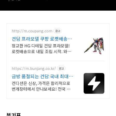
http://m.coupang.com
광고
건담 프라모델 쿠팡 로켓배송으
로 빨리
정교한 HG 디테일 건담 프라모델!
로켓배송으로 내일 조립 시작. 와우
회원 무료배송, 30일 반품! 인기 건
담 프라모델 쿠팡에서 안심 구매.
https://m.bunjang.co.kr/
광고
금방 품절되는 건담 국내 최대
브랜드 중고거래
컨디션은 신상, 가격은 합리적으로
번개장터에서 만나보세요! 전국 각
지에서 올라오는 전국구 최다 상품
매일 10만 개 이상의 신규 상품 업로
드
분기표