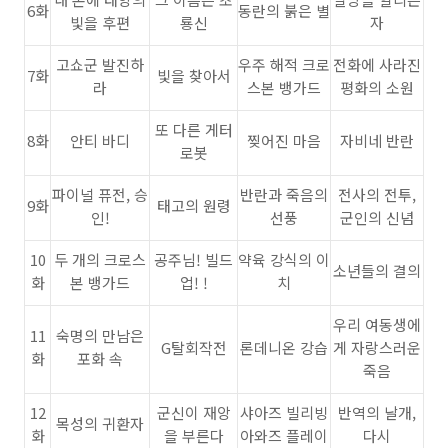
6화
동란의 붉은 별
빛을 후편
룡신
자
고쇼군 발진하
우주 해적 크로
전화에 사라진
7화
빛을 찾아서
라
스본 뱅가드
평화의 소원
또 다른 게터
8화
안티 바디
찢어진 마음
자비네 반란
로봇
파이널 퓨전, 승
반란과 죽음의
전사의 전투,
9화
태고의 원령
인!
선풍
군인의 신념
10
두 개의 크로스
공주님! 빌드
약육 강식의 이
소년들의 결의
화
본 뱅가드
업! !
치
우리 여동생에
11
숙명의 만남은
G탈회작전
론데니온 강습
게 자랑스러운
화
포화 속
죽음
12
군신이 재앙
샤아즈 빌리빙
반역의 날개,
목성의 귀환자
화
을 부른다
아와즈 플레이
다시