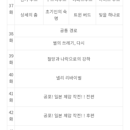
37
초기인의 숙
화
상세의 춤
트윈 버드
빛을 하나로
명
공통 경로
38
화
별의 쓰레기, 다시
39
절망과 나락으로의 강하
화
40
넬리 리바이벌
화
41
공포! 일본 제압 작전! ! 전편
화
42
공포! 일본 제압 작전! ! 후편
화