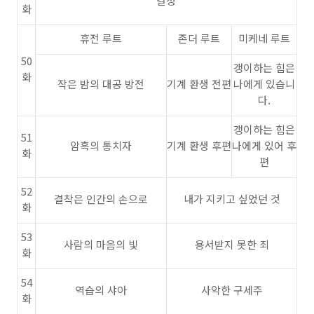
결정
화
휴전 루트
존더 루트
미케네 루트
50
갱이하는 힘은
화
작은 밤의 대공 방전
기계 환생 전편
나에게 있습니
다.
갱이하는 힘은
51
암흑의 통치자
기계 환생 후편
나에게 있어 후
화
편
52
결착은 인간의 손으로
내가 지키고 싶었던 것
화
53
사람의 마음의 빛
용서받지 못한 죄
화
54
역습의 샤아
사악한 구세주
화