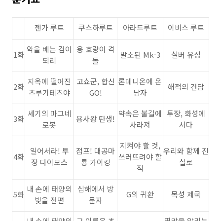
젠가 루트
쿠스하루트
아라드루트
이비스 루트
악을 베는 검이
용 호랑이 격
1화
말소된 Mk-3
실버 유성
되리
돌
지옥에 떨어진
고쇼군, 합신
론데니온에 온
2화
해적의 건담
츠루기테츠야
GO!
남자
세기의 마그네
약속은 불길에
투장, 화성에
3화
용사왕 탄생!
로봇
사라져
서다
지켜야 할 것,
일어서라! 투
점프! 대공마
우리와 함께 진
4화
쓰러뜨려야 할
장 다이모스
룡 가이킹
실로
적
내 손에 태양의
심해에서 방
5화
G의 귀환
목성 제국
빛을 전편
문자
내 손에 태양의
그 이름은 초
멸망을 알리는