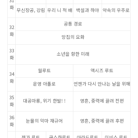
31
화
무신장공, 강림
우리 니 적 배
백설과 하야
약속의 우주로
공통 경로
32
화
망집의 요화
33
소년을 향한 미래
화
월루트
액시즈 루트
34
화
운영 아폴로
언젠가 다시 만나는 날을 위해
35
대공마룡, 위기 한발! !
영혼, 중력에 끌려 전편
화
36
눈물의 악마 재규어
영혼, 중력에 끌려 후편
화
젠가 루트
쿠스하루트
아라드루트
이비스 루트