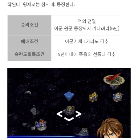
작된다. 윙제로는 잠시 후 등장한다.
적의 전멸
승리조건
아군 원군 등장까지 기다려라(6턴)
패배조건
아군기체 1기라도 격추
숙련도획득조건
5턴이내에 죽음의 선풍대 격추