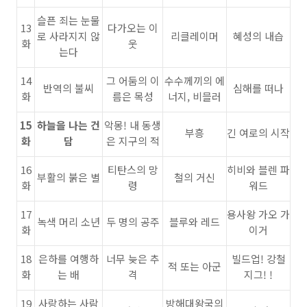
슬픈 죄는 눈물
13
다가오는 이
로 사라지지 않
리클레이머
혜성의 내습
화
웃
는다
14
그 어둠의 이
수수께끼의 에
반역의 불씨
심해를 떠나
화
름은 목성
너지, 비믈러
15
하늘을 나는 건
악몽! 내 동생
부흥
긴 여로의 시작
화
담
은 지구의 적
16
티탄스의 망
히비와 블렌 파
부활의 붉은 별
철의 거신
화
령
워드
17
용사왕 가오 가
녹색 머리 소년
두 명의 공주
블루와 레드
화
이거
18
은하를 여행하
너무 늦은 추
빌드업! 강철
적 또는 아군
화
는 배
격
지그! !
19
사랑하는 사람
방해대왕국의