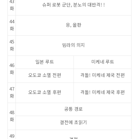
43
슈퍼 로봇 군단, 분노의 대반격! !
화
44
응, 올판
화
45
빔라의 의지
화
일본 루트
미케네 루트
46
화
오도쿄 소멸 전편
격돌! 미케네 제국 전편
47
오도쿄 소멸 후편
격돌! 미케네 제국 후편
화
공통 경로
48
화
결전에 초읽기
49