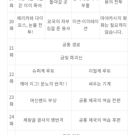
돌아갈 곳
용의 전투
화
은 이미 죽어
부활
에리카와 다이
마야카시의 평
20
모국의 자부
미션·이미테이
모스, 눈물 전
화는 필요하지
화
심을 준 용사
션
투!
않습니다.
공통 경로
21
화
금빛 파괴신
슈퍼계 루트
리얼계 루트
22
화
깨어 지그! 분노의 반격! !
싸우는 기계
23
머신랜드 부상
공룡 제국의 역습 전편
화
24
제왕골 결사의 맹반격
공룡 제국의 역습 후편
화