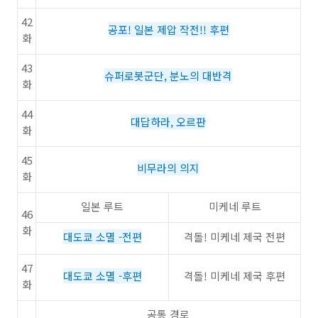
42
공포! 일본 제압 작전!! 후편
화
43
슈퍼로봇군단, 분노의 대반격
화
44
대답하라, 오르판
화
45
비무라의 의지
화
일본 루트
미케네 루트
46
화
대도쿄 소멸 -전편
격돌! 미케네 제국 전편
47
대도쿄 소멸 -후편
격돌! 미케네 제국 후편
화
공통 경로