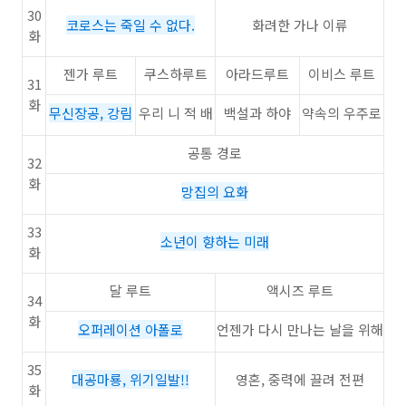
30
코로스는 죽일 수 없다.
화려한 가나 이류
화
젠가 루트
쿠스하루트
아라드루트
이비스 루트
31
화
무신장공, 강림
우리 니 적 배
백설과 하야
약속의 우주로
공통 경로
32
화
망집의 요화
33
소년이 향하는 미래
화
달 루트
액시즈 루트
34
화
오퍼레이션 아폴로
언젠가 다시 만나는 날을 위해
35
대공마룡, 위기일발!!
영혼, 중력에 끌려 전편
화