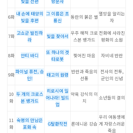
빛을 전편
방문자
내 손에 태양의
그 이름은 초
멸망을 알리는
6화
동란의 붉은 별
빛을 후편
룡신
자
고쇼군 발진하
우주 해적 크로
전화에 사라진
7화
빛을 찾아서
라
스본 뱅가드
평화의 소원
또 하나의 겟
8화
안티 바디
찢어진 마음
자비네 반란
타로봇
파이널 퓨전, 승
반란과 죽음의
전사의 전투,
9화
태고의 원령
인!
선풍
군인의 신념
히로시여 일
10
두 개의 크로스
약육 강식의 이
어나라! 빌드
소년들의 결의
화
본 뱅가드
치
업
우리 여동생에
11
숙명의 만남은
G탈환작전
론데니온 강습
게 자랑스러운
화
포화 속
죽음