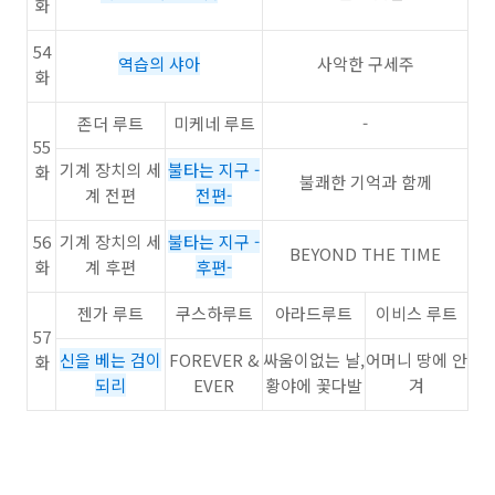
화
54
역습의 샤아
사악한 구세주
화
존더 루트
미케네 루트
-
55
기계 장치의 세
불타는 지구 -
화
불쾌한 기억과 함께
계 전편
전편-
56
기계 장치의 세
불타는 지구 -
BEYOND THE TIME
화
계 후편
후편-
젠가 루트
쿠스하루트
아라드루트
이비스 루트
57
신을 베는 검이
FOREVER &
싸움이없는 날,
어머니 땅에 안
화
되리
EVER
황야에 꽃다발
겨