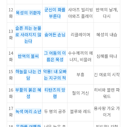
12
군신이 화를
샤아즈 빌리빙
반역의 날개,
목성의 귀환자
화
부른다
아와즈 플레이
다시
슬픈 죄는 눈물
13
로 사라지지 않
숨어든 손님
리클레이머
혜성의 내습
화
는다
14
그 어둠의 이
수수께끼의 에
반역의 불씨
심해를 떠나
화
름은 목성
너지, 비믈러
15
하늘을 나는 건
악몽! 내 오빠
부흥
긴 여로의 시작
화
담
는 지구의 적
16
부활의 붉은 혜
티탄즈의 망
히비와 블렌 파
철의 거신
화
성
령
워드
17
용사왕 가오 가
녹색 머리 소년
두 명의 공주
블루와 레드
화
이거
18
은하를 여행하
너무 늦은 추
빌드업! 강철