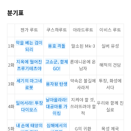
분기표
젠가 루트
쿠스하루트
아라드루트
이비스 루트
악을 베는 검이
1화
용호 격돌
말소된 Mk-3
실버 유성
되리
지옥에 떨어진
고쇼군, 합체
론데니온에 온
2화
해적의 건담
츠루기테츠야
GO!
남자
세기의 마그네
약속은 불길에
투장, 화성에
3화
용자왕 탄생
로봇
사라져
서다
날아올라라!
지켜야 할 것,
일어서라! 투장
우리와 함께 진
4화
대공마룡 가
쓰러뜨려야 할
다이모스
실로
이킹
적
내 손에 태양의
심해에서의
5화
G의 귀환
목성 제국