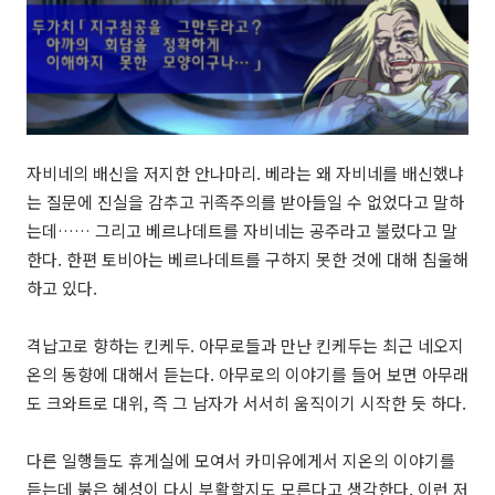
자비네의 배신을 저지한 안나마리. 베라는 왜 자비네를 배신했냐
는 질문에 진실을 감추고 귀족주의를 받아들일 수 없었다고 말하
는데…… 그리고 베르나데트를 자비네는 공주라고 불렀다고 말
한다. 한편 토비아는 베르나데트를 구하지 못한 것에 대해 침울해
하고 있다.
격납고로 향하는 킨케두. 아무로들과 만난 킨케두는 최근 네오지
온의 동향에 대해서 듣는다. 아무로의 이야기를 들어 보면 아무래
도 크와트로 대위, 즉 그 남자가 서서히 움직이기 시작한 듯 하다.
다른 일행들도 휴게실에 모여서 카미유에게서 지온의 이야기를
듣는데 붉은 혜성이 다시 부활할지도 모른다고 생각한다. 이런 저