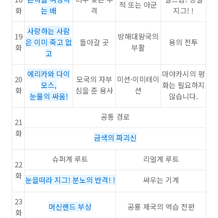
적 또는 아군
화
는 배
격
지그! !
사랑하는 사람
19
방해대왕국의
은 이미 죽고 없
돌아갈 곳
용의 전투
화
부활
고
에리카와 다이
마야카시의 평
20
모국의 자부
미션·이미테이
모스,
화는 필요하지
화
심을 준 용사
션
눈물의 싸움!
않습니다.
공통 경로
21
화
금색의 파괴신
슈퍼계 루트
리얼계 루트
22
화
눈을떠라 지그! 분노의 반격! !
싸우는 기계
23
머신랜드 부상
공룡 제국의 역습 전편
화