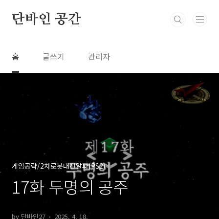
본문 바로가기
단바인 공간
홈
글쓰기
관리자
게임공략/2차로봇대전알파(PS2)
17화 두명의 공주
by 단바인27
2025. 4. 18.