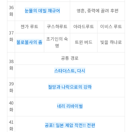
36
눈물의 데빌 재규어
영혼, 중력에 끌려 후편
화
젠가 루트
쿠스하루트
아라드루트
이비스 루트
37
초기인의 숙
화
불로불사의 춤
트윈 버드
빛을 하나로
명
공통 경로
38
화
스타더스트, 다시
39
절망과 나락으로의 강하
화
40
네리 리바이벌
화
41
공포! 일본 제압 작전!! 전편
화