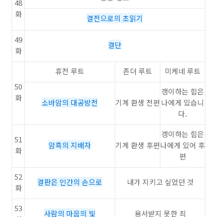
48
화
결전으로의 초읽기
49
결단
화
휴전 루트
존더 루트
미케네 루트
50
갱이하는 힘은
화
소바암의 대공방전
기계 환생 전편
나에게 있습니
다.
갱이하는 힘은
51
암흑의 지배자
기계 환생 후편
나에게 있어 후
화
편
52
결판은 인간의 손으로
내가 지키고 싶었던 것
화
53
사람의 마음의 빛
용서받지 못한 죄