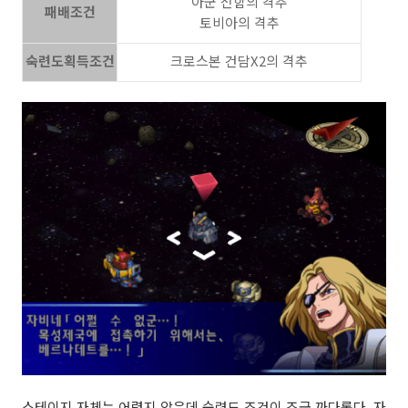
아군 전함의 격추
패배조건
토비아의 격추
숙련도획득조건
크로스본 건담X2의 격추
스테이지 자체는 어렵지 않은데 숙련도 조건이 조금 까다롭다. 자