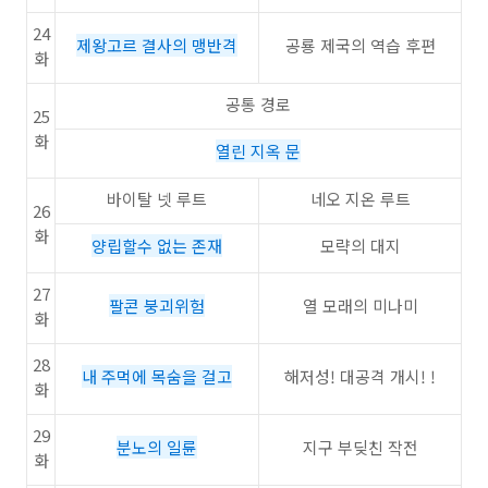
24
제왕고르 결사의 맹반격
공룡 제국의 역습 후편
화
공통 경로
25
화
열린 지옥 문
바이탈 넷 루트
네오 지온 루트
26
화
양립할수 없는 존재
모략의 대지
27
팔콘 붕괴위험
열 모래의 미나미
화
28
내 주먹에 목숨을 걸고
해저성! 대공격 개시! !
화
29
분노의 일륜
지구 부딪친 작전
화